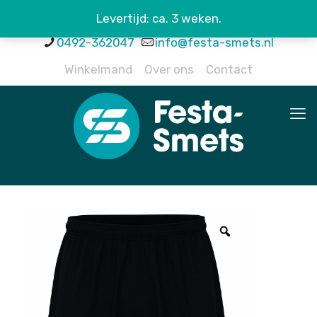
Levertijd: ca. 3 weken.
0492-362047
info@festa-smets.nl
Winkelmand
Over ons
Contact