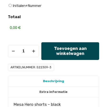
Initialen+Nummer
Totaal
DWSH
Toevoegen aan
winkelwagen
wedstrijdbroek
Mesa
ARTIKELNUMMER:
522309-3
Hero
-
black
Beschrijving
aantal
Extra informatie
Mesa Hero shorts – black