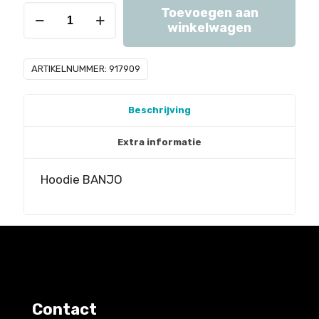
SES
Toevoegen aan
winkelwagen
Hoodie
BANJO
ARTIKELNUMMER:
917909
-
black
aantal
Beschrijving
Extra informatie
Hoodie BANJO
Contact