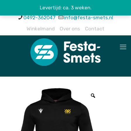
Levertijd: ca. 3 weken.
0492-362047
info@festa-smets.nl
Winkelmand
Over ons
Contact