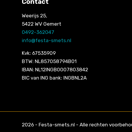
Contact
Weerijs 25,
5422 WV Gemert
0492-362047
info@festa-smets.nl
Kvk: 67535909
BTW: NL857058794B01
IBAN: NL12INGB0007803842
BIC van ING bank: INGBNL2A
2026 - Festa-smets.nl - Alle rechten voorbeh