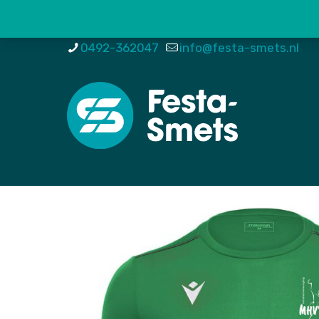
0492-362047
info@festa-smets.nl