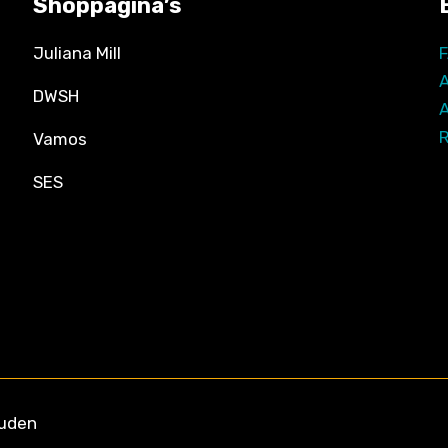
Shoppagina’s
Juliana Mill
DWSH
R
Vamos
SES
ouden