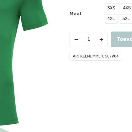
3XS
4XS
Maat
4XL
5XL
MHV
Toevo
'81
shirt
ARTIKELNUMMER:
507904
RIGEL
HERO
heren
-
green
aantal