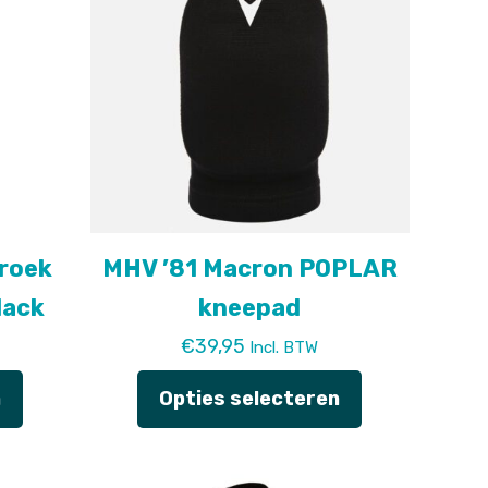
broek
MHV ’81 Macron POPLAR
lack
kneepad
€
39,95
Incl. BTW
n
Opties selecteren
Dit
product
heeft