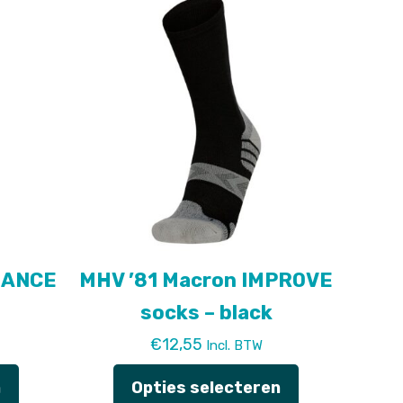
meerdere
variaties.
Deze
optie
kan
gekozen
worden
op
de
productpagina
HANCE
MHV ’81 Macron IMPROVE
socks – black
€
12,55
Incl. BTW
n
Opties selecteren
Dit