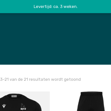
Levertijd: ca. 3 weken.
13–21 van de 21 resultaten wordt getoond