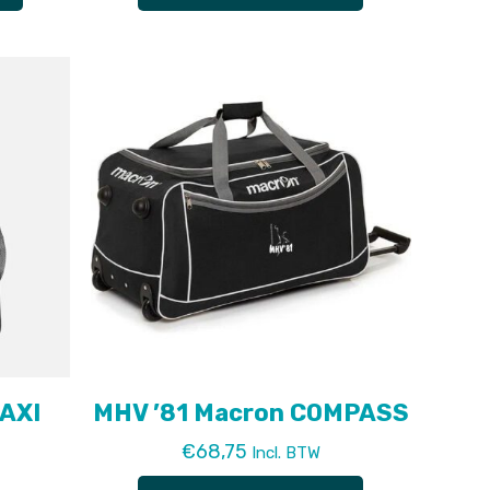
product
heeft
meerdere
variaties.
Deze
optie
kan
gekozen
worden
op
de
productpagina
AXI
MHV ’81 Macron COMPASS
€
68,75
Incl. BTW